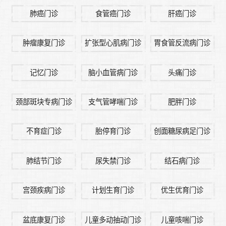
肺癌门诊
食管癌门诊
肝癌门诊
肿瘤康复门诊
扩张型心肌病门诊
胃食管反流病门诊
记忆门诊
脑小血管病门诊
头痛门诊
颈部斑块专病门诊
支气管哮喘门诊
肥胖门诊
不育症门诊
胎停育门诊
创面糖尿病足门诊
肺结节门诊
尿失禁门诊
结石病门诊
宫颈疾病门诊
计划生育门诊
优生优育门诊
盆底康复门诊
儿童多动抽动门诊
儿童咳喘门诊