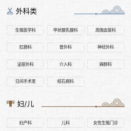
外科类
生殖医学科
甲状腺乳腺科
周围血管科
肛肠科
普外科
神经外科
泌尿外科
介入科
麻醉科
日间手术室
结石病科
妇/儿
妇产科
儿科
女性生殖门诊