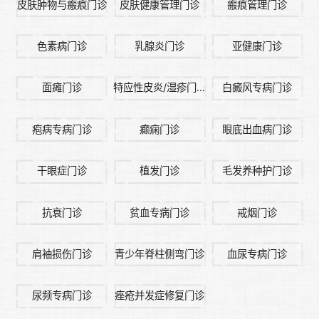
皮肤肿物与瘢痕门诊
皮肤健康管理门诊
瘢痕管理门诊
色素病门诊
乳腺炎门诊
亚健康门诊
面瘫门诊
特应性皮炎/湿疹门诊
白癜风专病门诊
疱病专病门诊
癫痫门诊
眼底出血病门诊
干眼症门诊
植发门诊
毛发养种护门诊
抗衰门诊
贫血专病门诊
戒烟门诊
肩袖损伤门诊
青少年脊柱侧弯门诊
血尿专病门诊
尿频专病门诊
痤疮并发症修复门诊