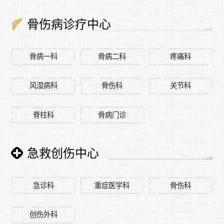
骨伤病诊疗中心
骨病一科
骨病二科
疼痛科
风湿病科
骨伤科
关节科
脊柱科
骨病门诊
急救创伤中心
急诊科
重症医学科
骨伤科
创伤外科