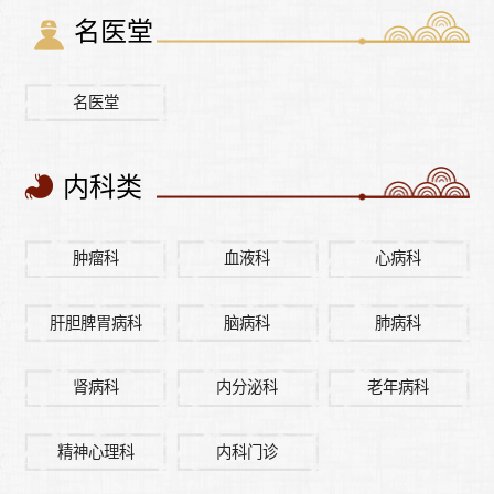
名医堂
名医堂
内科类
肿瘤科
血液科
心病科
肝胆脾胃病科
脑病科
肺病科
肾病科
内分泌科
老年病科
精神心理科
内科门诊