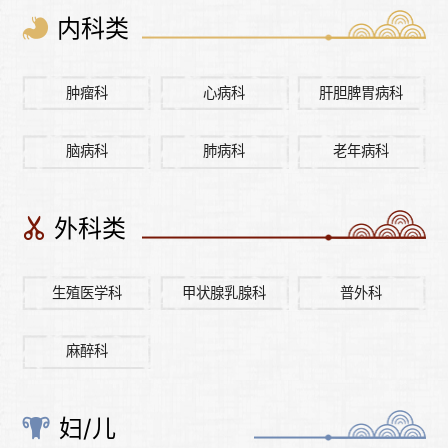
内科类
肿瘤科
心病科
肝胆脾胃病科
脑病科
肺病科
老年病科
外科类
生殖医学科
甲状腺乳腺科
普外科
麻醉科
妇/儿