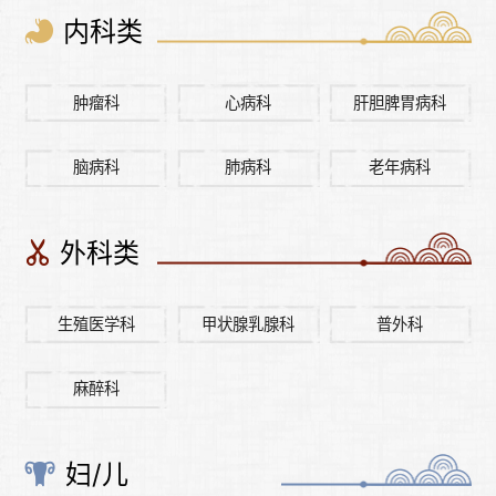
内科类
肿瘤科
心病科
肝胆脾胃病科
脑病科
肺病科
老年病科
外科类
生殖医学科
甲状腺乳腺科
普外科
麻醉科
妇/儿