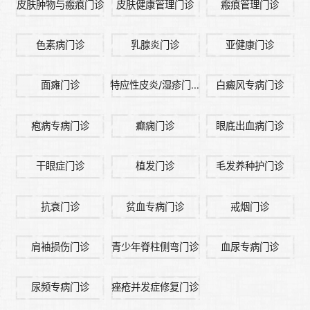
皮肤肿物与瘢痕门诊
皮肤健康管理门诊
瘢痕管理门诊
色素病门诊
乳腺炎门诊
亚健康门诊
面瘫门诊
特应性皮炎/湿疹门诊
白癜风专病门诊
疱病专病门诊
癫痫门诊
眼底出血病门诊
干眼症门诊
植发门诊
毛发养种护门诊
抗衰门诊
贫血专病门诊
戒烟门诊
肩袖损伤门诊
青少年脊柱侧弯门诊
血尿专病门诊
尿频专病门诊
痤疮并发症修复门诊