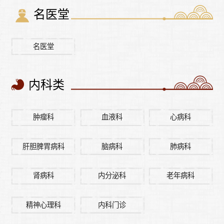
名医堂
名医堂
内科类
肿瘤科
血液科
心病科
肝胆脾胃病科
脑病科
肺病科
肾病科
内分泌科
老年病科
精神心理科
内科门诊