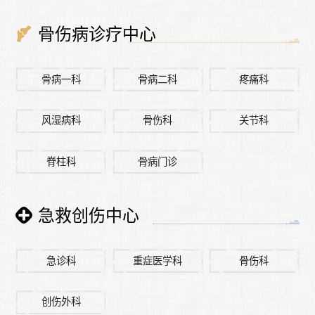
骨伤病诊疗中心
骨病一科
骨病二科
疼痛科
风湿病科
骨伤科
关节科
脊柱科
骨病门诊
急救创伤中心
急诊科
重症医学科
骨伤科
创伤外科