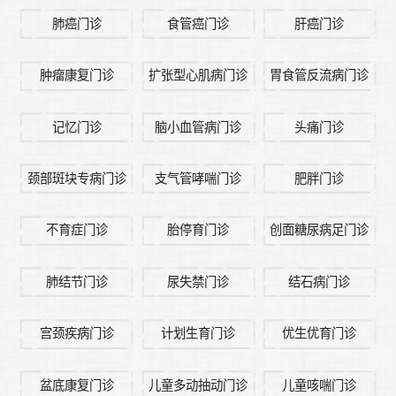
肺癌门诊
食管癌门诊
肝癌门诊
肿瘤康复门诊
扩张型心肌病门诊
胃食管反流病门诊
记忆门诊
脑小血管病门诊
头痛门诊
颈部斑块专病门诊
支气管哮喘门诊
肥胖门诊
不育症门诊
胎停育门诊
创面糖尿病足门诊
肺结节门诊
尿失禁门诊
结石病门诊
宫颈疾病门诊
计划生育门诊
优生优育门诊
盆底康复门诊
儿童多动抽动门诊
儿童咳喘门诊