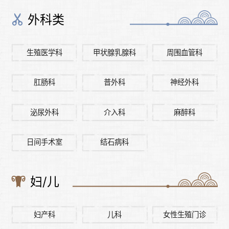
外科类
生殖医学科
甲状腺乳腺科
周围血管科
肛肠科
普外科
神经外科
泌尿外科
介入科
麻醉科
日间手术室
结石病科
妇/儿
妇产科
儿科
女性生殖门诊