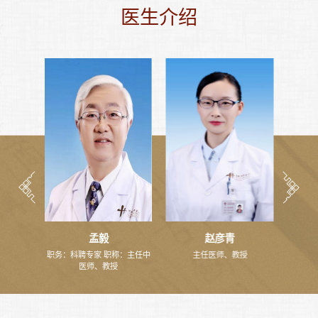
医生介绍
孟毅
赵彦青
：副主任
职务：科聘专家 职称：主任中
主任医师、教授
医师、教授