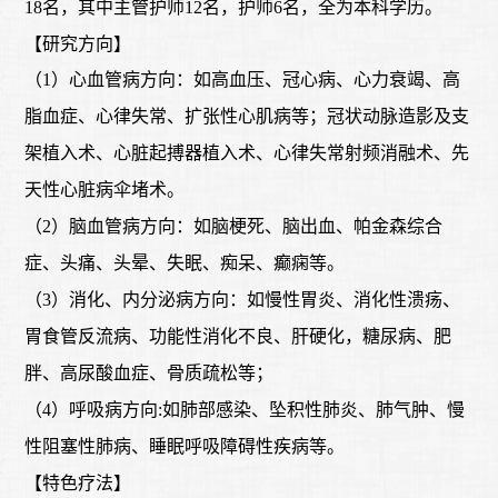
18名，其中主管护师12名，护师6名，全为本科学历。
【研究方向】
（
1）心血管病方向：如高血压、冠心病、心力衰竭、高
脂血症、心律失常、扩张性心肌病等；冠状动脉造影及支
架植入术、心脏起搏器植入术、心律失常射频消融术、先
天性心脏病伞堵术。
（
2）脑血管病方向：如脑梗死、脑出血、帕金森综合
症、头痛、头晕、失眠、痴呆、癫痫等。
（
3）消化、内分泌病方向：如慢性胃炎、消化性溃疡、
胃食管反流病、功能性消化不良、肝硬化，糖尿病、肥
胖、高尿酸血症、骨质疏松等；
（
4）呼吸病方向:如肺部感染、坠积性肺炎、肺气肿、慢
性阻塞性肺病、睡眠呼吸障碍性疾病等。
【特色疗法】