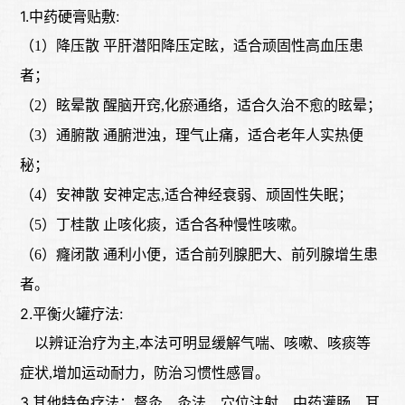
1.中药硬膏贴敷:
（
1）降压散 平肝潜阳降压定眩，适合顽固性高血压患
者；
（
2）眩晕散 醒脑开窍,化瘀通络，适合久治不愈的眩晕；
（
3）通腑散 通腑泄浊，理气止痛，适合老年人实热便
秘；
（
4）安神散 安神定志,适合神经衰弱、顽固性失眠；
（
5）丁桂散 止咳化痰，适合各种慢性咳嗽。
（
6）癃闭散 通利小便，适合前列腺肥大、前列腺增生患
者。
2.平衡火罐疗法:
以辨证治疗为主
,本法可明显缓解气喘、咳嗽、咳痰等
症状,增加运动耐力，防治习惯性感冒。
3.其他特色疗法：督灸、灸法、穴位注射、中药灌肠、耳