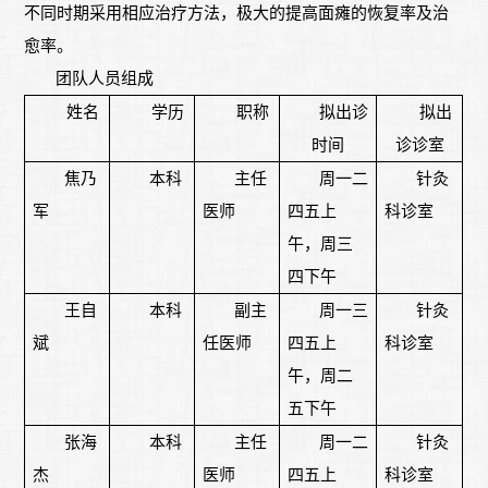
不同时期采用相应治疗方法，极大的提高面瘫的恢复率及治
愈率。
团队人员组成
姓名
学历
职称
拟出诊
拟出
时间
诊诊室
焦乃
本科
主任
周一二
针灸
军
医师
四五上
科诊室
午，周三
四下午
王自
本科
副主
周一三
针灸
斌
任医师
四五上
科诊室
午，周二
五下午
张海
本科
主任
周一二
针灸
杰
医师
四五上
科诊室