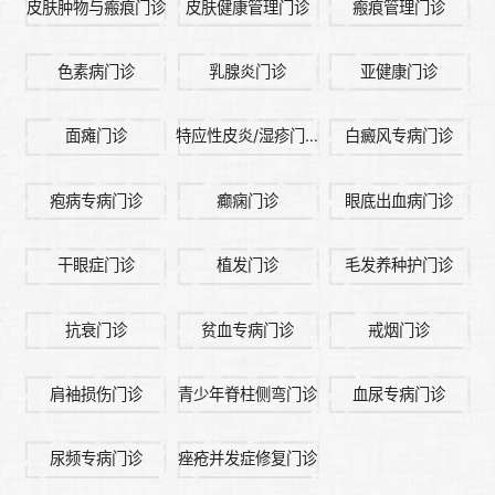
皮肤肿物与瘢痕门诊
皮肤健康管理门诊
瘢痕管理门诊
色素病门诊
乳腺炎门诊
亚健康门诊
面瘫门诊
特应性皮炎/湿疹门诊
白癜风专病门诊
疱病专病门诊
癫痫门诊
眼底出血病门诊
干眼症门诊
植发门诊
毛发养种护门诊
抗衰门诊
贫血专病门诊
戒烟门诊
肩袖损伤门诊
青少年脊柱侧弯门诊
血尿专病门诊
尿频专病门诊
痤疮并发症修复门诊