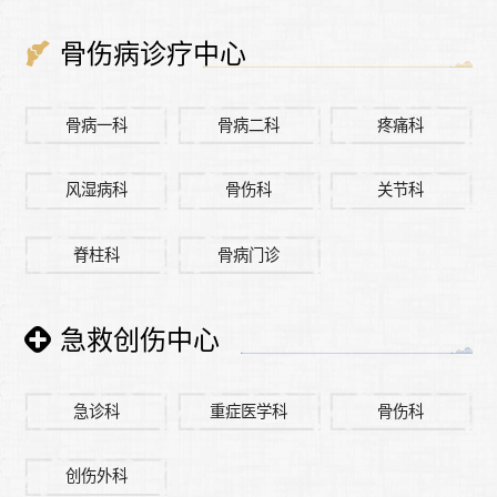
骨伤病诊疗中心
骨病一科
骨病二科
疼痛科
风湿病科
骨伤科
关节科
脊柱科
骨病门诊
急救创伤中心
急诊科
重症医学科
骨伤科
创伤外科