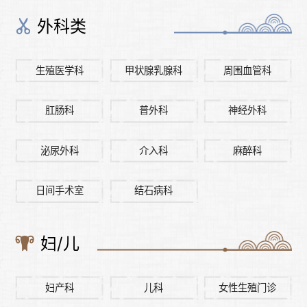
外科类
生殖医学科
甲状腺乳腺科
周围血管科
肛肠科
普外科
神经外科
泌尿外科
介入科
麻醉科
日间手术室
结石病科
妇/儿
妇产科
儿科
女性生殖门诊