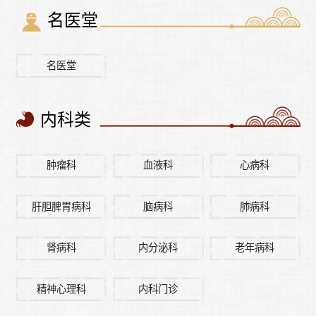
名医堂
名医堂
内科类
肿瘤科
血液科
心病科
肝胆脾胃病科
脑病科
肺病科
肾病科
内分泌科
老年病科
精神心理科
内科门诊