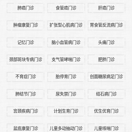
肺癌门诊
食管癌门诊
肝癌门诊
肿瘤康复门诊
扩张型心肌病门诊
胃食管反流病门诊
记忆门诊
脑小血管病门诊
头痛门诊
颈部斑块专病门诊
支气管哮喘门诊
肥胖门诊
不育症门诊
胎停育门诊
创面糖尿病足门诊
肺结节门诊
尿失禁门诊
结石病门诊
宫颈疾病门诊
计划生育门诊
优生优育门诊
盆底康复门诊
儿童多动抽动门诊
儿童咳喘门诊