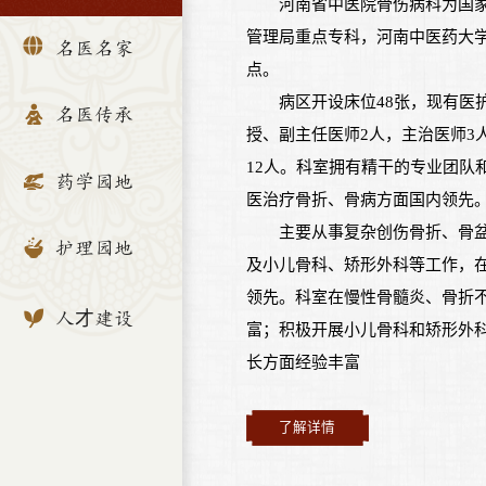
河南省中医院骨伤病科为国
管理局重点专科，河南中医药大
名医名家
点。
病区开设床位48张，现有医
名医传承
授、副主任医师2人，主治医师3人
12人。科室拥有精干的专业团队
药学园地
医治疗骨折、骨病方面国内领先
主要从事复杂创伤骨折、骨
护理园地
及小儿骨科、矫形外科等工作，
领先。科室在慢性骨髓炎、骨折
人才建设
富；积极开展小儿骨科和矫形外
长方面经验丰富
了解详情