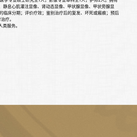
、骨断层显像、静息心肌灌注显像、肾动态显像、甲状腺显像、甲状旁腺显
肿瘤的临床分期；评价疗效；鉴别治疗后的复发、坏死或瘢痕；预后
学治疗。
人类服务。