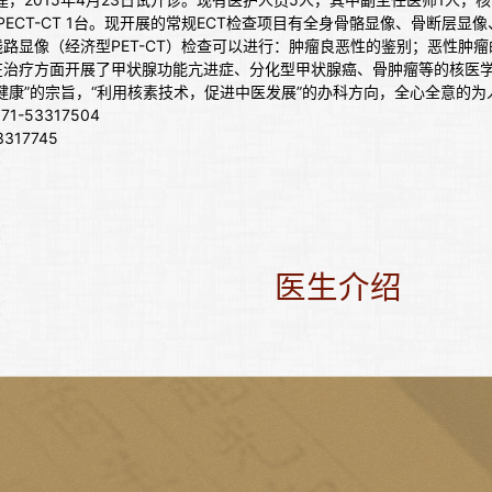
ye 4 双探头SPECT-CT 1台。现开展的常规ECT检查项目有全身骨骼显像
线路显像（经济型PET-CT）检查可以进行：肿瘤良恶性的鉴别；恶性
在治疗方面开展了甲状腺功能亢进症、分化型甲状腺癌、骨肿瘤等的核医
健康”的宗旨，“利用核素技术，促进中医发展”的办科方向，全心全意的为
-53317504
317745
医生介绍