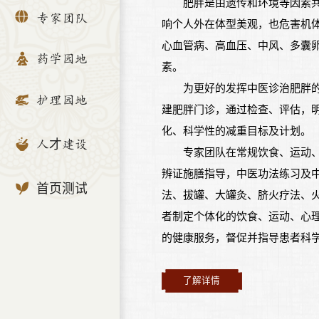
肥胖是由遗传和环境等因素
专家团队
响个人外在体型美观，也危害机
心血管病、高血压、中风、多囊
药学园地
素。
为更好的发挥中医诊治肥胖
护理园地
建肥胖门诊，通过检查、评估，
化、科学性的减重目标及计划。
人才建设
专家团队在常规饮食、运动
辨证施膳指导，中医功法练习及
首页测试
法、拔罐、大罐灸、脐火疗法、
者制定个体化的饮食、运动、心
的健康服务，督促并指导患者科
了解详情