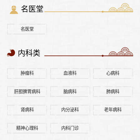
名医堂
名医堂
内科类
肿瘤科
血液科
心病科
肝胆脾胃病科
脑病科
肺病科
肾病科
内分泌科
老年病科
精神心理科
内科门诊