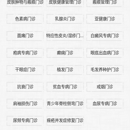
皮肤肿物与瘢痕门诊
皮肤健康管理门诊
瘢痕管理门诊
色素病门诊
乳腺炎门诊
亚健康门诊
面瘫门诊
特应性皮炎/湿疹门诊
白癜风专病门诊
疱病专病门诊
癫痫门诊
眼底出血病门诊
干眼症门诊
植发门诊
毛发养种护门诊
抗衰门诊
贫血专病门诊
戒烟门诊
肩袖损伤门诊
青少年脊柱侧弯门诊
血尿专病门诊
尿频专病门诊
痤疮并发症修复门诊