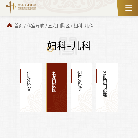
首页
/
科室导航
/
五龙口院区
/
妇科-儿科
妇科-儿科
东风路院区
五龙口院区
迎宾路院区
21世纪门诊部