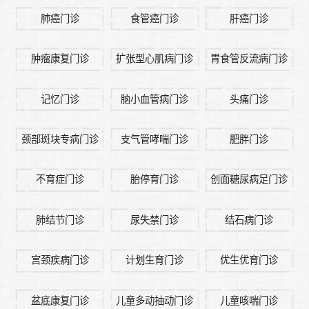
肺癌门诊
食管癌门诊
肝癌门诊
肿瘤康复门诊
扩张型心肌病门诊
胃食管反流病门诊
记忆门诊
脑小血管病门诊
头痛门诊
颈部斑块专病门诊
支气管哮喘门诊
肥胖门诊
不育症门诊
胎停育门诊
创面糖尿病足门诊
肺结节门诊
尿失禁门诊
结石病门诊
宫颈疾病门诊
计划生育门诊
优生优育门诊
盆底康复门诊
儿童多动抽动门诊
儿童咳喘门诊