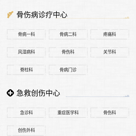
骨伤病诊疗中心
骨病一科
骨病二科
疼痛科
风湿病科
骨伤科
关节科
脊柱科
骨病门诊
急救创伤中心
急诊科
重症医学科
骨伤科
创伤外科