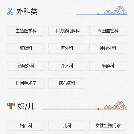
外科类
生殖医学科
甲状腺乳腺科
周围血管科
肛肠科
普外科
神经外科
泌尿外科
介入科
麻醉科
日间手术室
结石病科
妇/儿
妇产科
儿科
女性生殖门诊