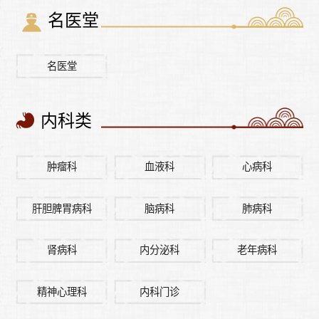
名医堂
名医堂
内科类
肿瘤科
血液科
心病科
肝胆脾胃病科
脑病科
肺病科
肾病科
内分泌科
老年病科
精神心理科
内科门诊