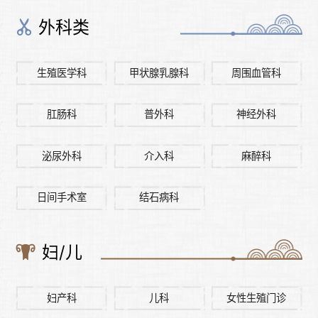
外科类
生殖医学科
甲状腺乳腺科
周围血管科
肛肠科
普外科
神经外科
泌尿外科
介入科
麻醉科
日间手术室
结石病科
妇/儿
妇产科
儿科
女性生殖门诊