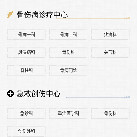
骨伤病诊疗中心
骨病一科
骨病二科
疼痛科
风湿病科
骨伤科
关节科
脊柱科
骨病门诊
急救创伤中心
急诊科
重症医学科
骨伤科
创伤外科