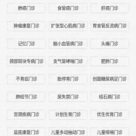
肺癌门诊
食管癌门诊
肝癌门诊
肿瘤康复门诊
扩张型心肌病门诊
胃食管反流病门诊
记忆门诊
脑小血管病门诊
头痛门诊
颈部斑块专病门诊
支气管哮喘门诊
肥胖门诊
不育症门诊
胎停育门诊
创面糖尿病足门诊
肺结节门诊
尿失禁门诊
结石病门诊
宫颈疾病门诊
计划生育门诊
优生优育门诊
盆底康复门诊
儿童多动抽动门诊
儿童咳喘门诊