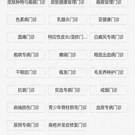
皮肤肿物与瘢痕门诊
皮肤健康管理门诊
瘢痕管理门诊
色素病门诊
乳腺炎门诊
亚健康门诊
面瘫门诊
特应性皮炎/湿疹门诊
白癜风专病门诊
疱病专病门诊
癫痫门诊
眼底出血病门诊
干眼症门诊
植发门诊
毛发养种护门诊
抗衰门诊
贫血专病门诊
戒烟门诊
肩袖损伤门诊
青少年脊柱侧弯门诊
血尿专病门诊
尿频专病门诊
痤疮并发症修复门诊