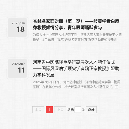
杏林名家面对面（第一期）——岐黄学者白彦
2026/04
萍教授倾情分享，青年医师踊跃参与
18
为深入推进中医药人才培养工程，搭建名医大家与青年骨干交流
桥梁，4月16日，我院“杏林名家面对面”系列活动正式拉开帷
幕。首期活动特邀岐黄学者、中日友好医院中医皮肤科白彦萍教
授莅临分享。副院长赵旭出席，名医工作室成员、第六批及第七
批师承项目培养...
河南省中医院隆重举行高层次人才聘任仪式
2025/07
——国际风湿病学顶尖学者魏正宗教授加盟助
11
力学科发展
2025年7月7日下午，河南省中医院（河南中医药大学第二附属
医院）在教学办公楼一楼会议室举行高层次人才聘任仪式，正式
聘任国际风湿病学领域顶尖专家、中山医学大学魏正宗教授为特
聘教授。院领导赵旭副院长、杜旭召副院长及相关部门负责人、
博士人员等共同...
上页
1
下页
到第
页
跳转