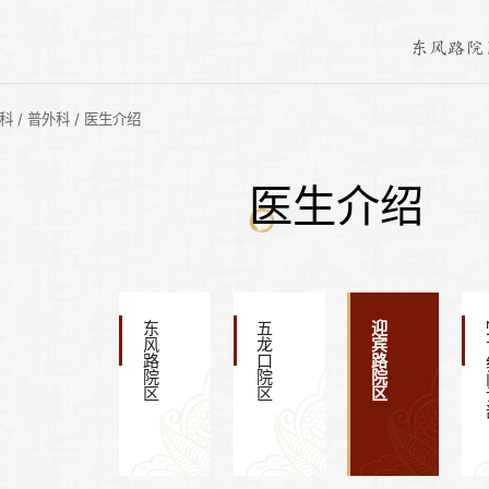
东风路院
科
/
普外科
/
医生介绍
医生介绍
东风路院区
五龙口院区
迎宾路院区
21