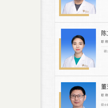
陈
职 
硕士
董
职 
硕士