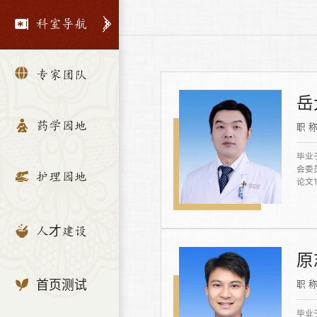
科室导航
专家团队
岳
药学园地
职 
毕业
会委
护理园地
论文
人才建设
原
首页测试
职 
毕业