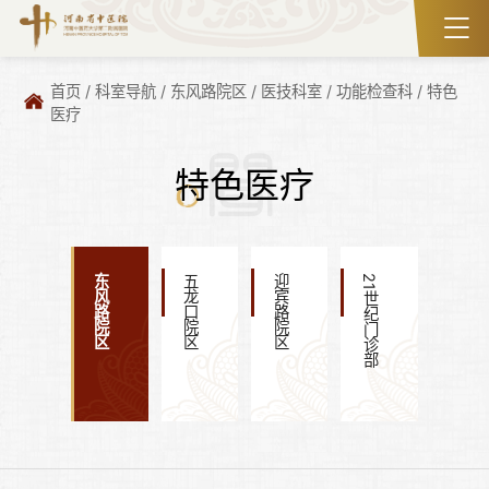
首页
/
科室导航
/
东风路院区
/
医技科室
/
功能检查科
/
特色
医疗
特色医疗
东风路院区
五龙口院区
迎宾路院区
21世纪门诊部