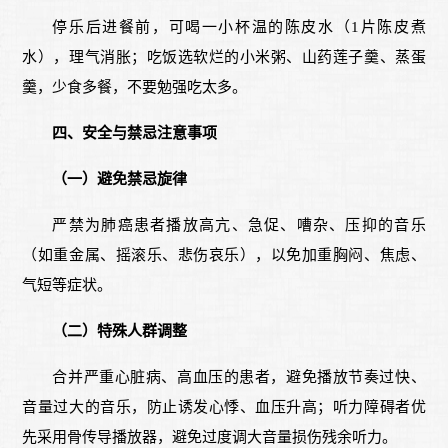
停乐后进餐前，可喝一小杯温的陈皮水（1片陈皮煮
水），理气消胀；吃饭选软烂的小米粥、山药莲子羹、蒸蛋
羹，少食多餐，不要勉强吃太多。
四、安全与禁忌注意事项
（一）避免禁忌旋律
严禁为肺癌患者播放高亢、急促、嘈杂、压抑的音乐
（如重金属、摇滚乐、悲伤哀乐），以免加重胸闷、焦虑、
气短等症状。
（二）特殊人群调整
合并严重心脏病、高血压的患者，避免播放节奏过快、
音量过大的音乐，防止诱发心悸、血压升高；听力障碍者优
先采用骨传导播放器，避免过度调大音量损伤残余听力。