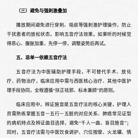
（三）避免与强刺激叠加
播放期间避免进行穿刺、吸痰等强刺激护理操作，防止
干扰患者的放松状态，影响五音疗法效果。如果听的时候觉
得恶心、腹胀加重，先停一停，调整姿势后再试。
五、忌单一依赖五音疗法
五音疗法为中医辅助护理手段，不可替代手术、放化
疗、药物治疗，临床应用中需与西医核心治疗、其他中医护
理手段协同，全程遵循“扶正祛邪、标本兼顾”的原则。
临床应用中，辨证施音是五音疗法的核心关键，护理人
员需熟练掌握五音－五行－五脏的对应关系、肺癌常见证型
的病机特点及辨证曲目选择，避免“千人一曲、盲目施音”；
同时，五音疗法需与中医饮食调护、穴位按摩、火龙罐、情