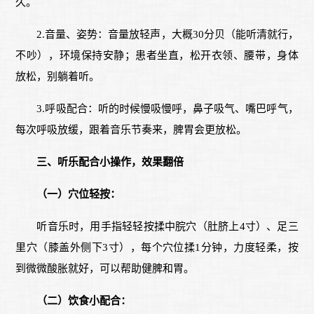
久。
2.音量、姿势：音量放轻声，大概30分贝（能听清就行，
不吵），环境保持安静；患者坐直，松开衣领、腰带，身体
放松，别躺着听。
3.呼吸配合：听的时候慢吸慢呼，鼻子吸气、嘴巴呼气，
每次呼吸放缓，跟着音乐节奏来，脾胃会更放松。
三、听乐配合小操作，效果翻倍
（一）穴位轻按：
听音乐时，用手指轻轻按揉中脘穴（肚脐上4寸）、足三
里穴（膝盖外侧下3寸），每个穴位揉1分钟，力度轻柔，按
到微微酸胀就好，可以帮助健脾和胃。
（二）饮食小配合：