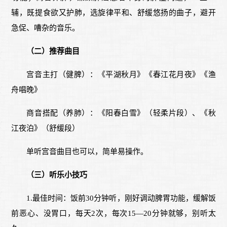
辅，既提食欲又护肺，选旋律平和、舒缓悠扬的曲子，避开
急促、嘈杂的音乐。
（二）推荐曲目
宫音主打（健脾）：《平湖秋月》《春江花月夜》《渔
舟唱晚》
商音搭配（养肺）：《阳春白雪》（轻柔片段）、《秋
江夜泊》（舒缓段）
单听宫音曲目也可以，简单易操作。
（三）听乐小技巧
1.最佳时间：饭前30分钟听，刚好调动脾胃功能，缓解饭
前恶心、没胃口，每天2次，每次15—20分钟就够，别听太