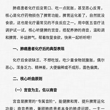
肺癌患者化疗后没胃口、吃一点就胀，甚至恶心反胃，
核心是化疗药物损伤了脾胃功能，脾胃运化差了，自然就没
食欲，这也是化疗最常见的不良反应之一。用中医五音疗法
调护试一试，核心听健脾的宫音，搭配养肺的商音，温和调
和脾胃、补益肺气，帮着恢复食欲，快来一起听听吧！
一、肺癌患者化疗后的典型表现
化疗后食欲缺乏、不想吃饭，吃少量食物就腹胀，偶尔
恶心，浑身乏力、精神差，大便偏稀或不成形，面色偏黄。
二、核心听曲原则
（一）宫音为主，佐以商音
宫音是脾胃的“专属音阶”，能健脾和胃、提升脾胃运化
功能；商音养肺，兼顾肺癌患者本身的肺虚问题，一主一