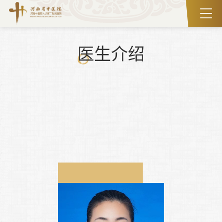
首页
/
科室导航
/
东风路院区
/
医技科室
/
功能检查科
/
医生
介绍
/
正文
医生介绍